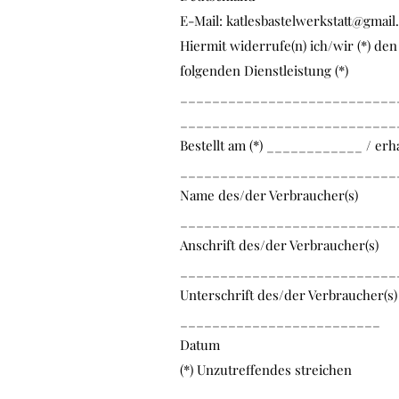
E-Mail:
katlesbastelwerkstatt@gmail
Hiermit widerrufe(n) ich/wir (*) de
folgenden Dienstleistung (*)
___________________________
___________________________
Bestellt am (*) ____________ / e
___________________________
Name des/der Verbraucher(s)
___________________________
Anschrift des/der Verbraucher(s)
___________________________
Unterschrift des/der Verbraucher(s) 
_________________________
Datum
(*) Unzutreffendes streichen