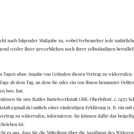
ht nach folgender Maßgabe zu, wobei Verbraucher jede natürliche 
gend weder ihrer gewerblichen noch ihrer selbständigen beruflic
hn Tagen ohne Angabe von Gründen diesen Vertrag zu widerrufen.
Tage ab dem Tag, an dem Sie oder ein von Ihnen benannter Dritter,
en bzw. hat.
ssen Sie uns (Katles Bastelwerkstatt GbR, Oberlohstr. 1, 74575 Sc
kstatt@gmail.de
) mittels einer eindeutigen Erklärung (z. B. ein mi
n Vertrag zu widerrufen, informieren. Sie können dafür das beige
hrieben ist.
ht es aus, dass Sie die Mitteilung über die Ausübung des Widerruf