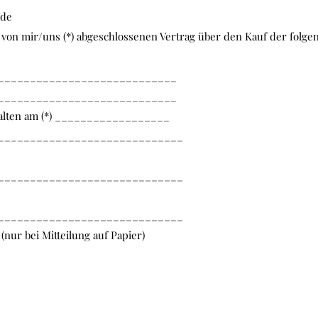
.de
n von mir/uns (*) abgeschlossenen Vertrag über den Kauf der folg
____________________________
____________________________
rhalten am (*) __________________
_____________________________
_____________________________
_____________________________
(nur bei Mitteilung auf Papier)