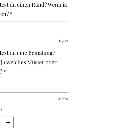
est du einen Rand? Wenn ja
hen?
*
0/500
est du eine Bemalung?
ja welches Muster oder
?
*
0/500
*