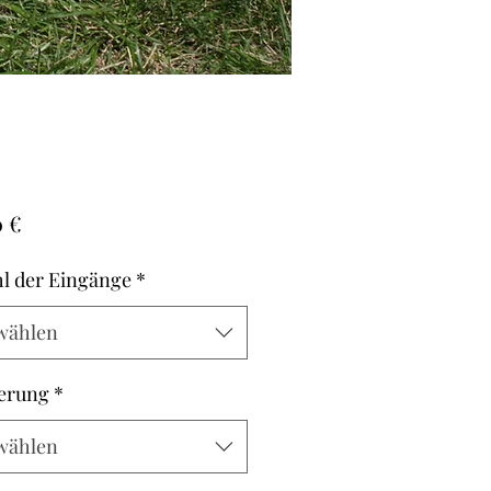
Preis
0 €
l der Eingänge
*
wählen
erung
*
wählen