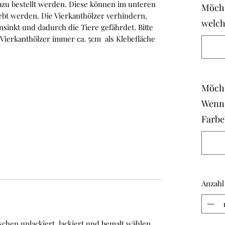
zu bestellt werden. Diese können im unteren
Möcht
lebt werden. Die Vierkanthölzer verhindern,
welc
sinkt und dadurch die Tiere gefährdet. Bitte
Vierkanthölzer immer ca. 5cm als Klebefläche
Möcht
Wenn 
Farbe
Anzahl
schen unlackiert, lackiert und bemalt wählen.