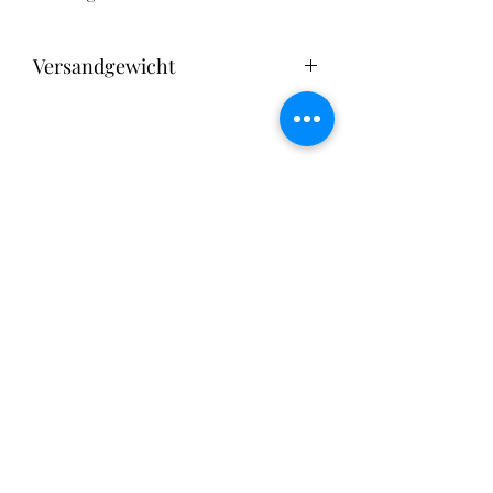
Versandgewicht
0,005 kg
Katles Bastelwerkstatt
Impresum
Datenschutzerklärung
Allgemeine
Geschäftsbedingungen
Widerufsbelehrung
Versand- und Zahlungsinformationen
USt. wird nicht ausgewiesen, da der Verkäufer
Kleinunternehmer im Sinne des UStG ist.
Umsatzsteuer Identifikationsnummer;
DE366274999