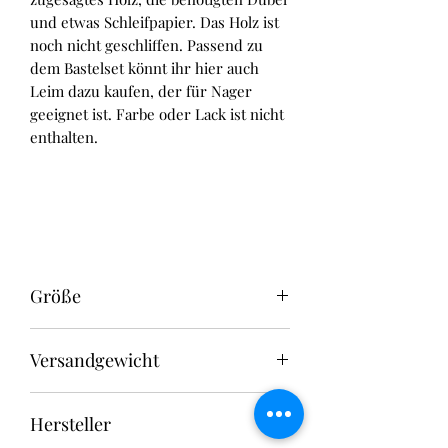
und etwas Schleifpapier. Das Holz ist
noch nicht geschliffen. Passend zu
dem Bastelset könnt ihr hier auch
Leim dazu kaufen, der für Nager
geeignet ist. Farbe oder Lack ist nicht
enthalten.
Größe
mit 3-Kammern:
Versandgewicht
länge 30cm
breite 20cm
0,5 kg
höhe ca 11cm
Hersteller