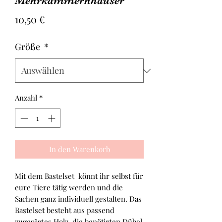
Mehrkammerhhäuser
Preis
10,50 €
Größe
*
Anzahl
*
In den Warenkorb
Mit dem Bastelset könnt ihr selbst für
eure Tiere tätig werden und die
Sachen ganz individuell gestalten. Das
Bastelset besteht aus passend
zugesägtes Holz, die benötigten Dübel